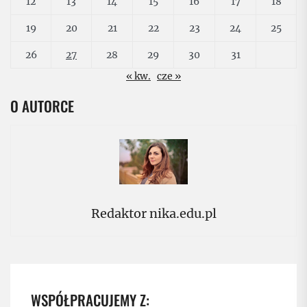
12
13
14
15
16
17
18
19
20
21
22
23
24
25
26
27
28
29
30
31
« kw.
cze »
O AUTORCE
Redaktor nika.edu.pl
WSPÓŁPRACUJEMY Z: