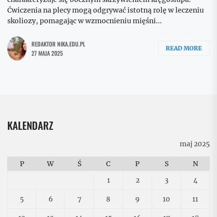
Ćwiczenia na plecy mogą odgrywać istotną rolę w leczeniu
skoliozy, pomagając w wzmocnieniu mięśni...
REDAKTOR NIKA.EDU.PL
READ MORE
27 MAJA 2025
KALENDARZ
maj 2025
P
W
Ś
C
P
S
N
1
2
3
4
5
6
7
8
9
10
11