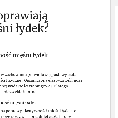
oprawiają
śni łydek?
ność mięśni łydek
ę w zachowaniu prawidłowej postawy ciała
ci fizycznej. Ograniczona elastyczność może
onej wydajności treningowej. Dlatego
t niezwykle istotne.
ność mięśni łydek
 na poprawę elastyczności mięśni łydek to
ą nogę postaw na przedniej części stopy