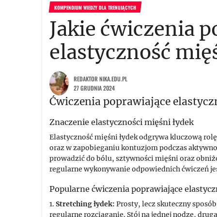
KOMPENDIUM WIEDZY DLA TRENUJĄCYCH
Jakie ćwiczenia p
elastyczność mię
REDAKTOR NIKA.EDU.PL
27 GRUDNIA 2024
Ćwiczenia poprawiające elastycz
Znaczenie elastyczności mięśni łydek
Elastyczność mięśni łydek odgrywa kluczową rol
oraz w zapobieganiu kontuzjom podczas aktywnoś
prowadzić do bólu, sztywności mięśni oraz obniż
regularne wykonywanie odpowiednich ćwiczeń jes
Popularne ćwiczenia poprawiające elastycz
1.
Stretching łydek:
Prosty, lecz skuteczny sposób
regularne rozciąganie. Stój na jednej nodze, drug