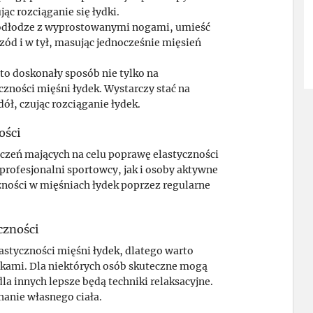
jąc rozciąganie się łydki.
odłodze z wyprostowanymi nogami, umieść
rzód i w tył, masując jednocześnie mięsień
to doskonały sposób nie tylko na
zności mięśni łydek. Wystarczy stać na
ół, czując rozciąganie łydek.
ości
czeń mających na celu poprawę elastyczności
profesjonalni sportowcy, jak i osoby aktywne
zności w mięśniach łydek poprzez regularne
czności
astyczności mięśni łydek, dlatego warto
kami. Dla niektórych osób skuteczne mogą
la innych lepsze będą techniki relaksacyjne.
hanie własnego ciała.