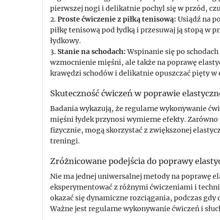
pierwszej nogi i delikatnie pochyl się w przód, czu
2.
Proste ćwiczenie z piłką tenisową:
Usiądź na p
piłkę tenisową pod łydką i przesuwaj ją stopą w p
łydkowy.
3.
Stanie na schodach:
Wspinanie się po schodach 
wzmocnienie mięśni, ale także na poprawę elastyc
krawędzi schodów i delikatnie opuszczać pięty w d
Skuteczność ćwiczeń w poprawie elastyczn
Badania wykazują, że regularne wykonywanie ćwi
mięśni łydek przynosi wymierne efekty. Zarówno 
fizycznie, mogą skorzystać z zwiększonej elastyc
treningi.
Zróżnicowane podejścia do poprawy elasty
Nie ma jednej uniwersalnej metody na poprawę el
eksperymentować z różnymi ćwiczeniami i techni
okazać się dynamiczne rozciągania, podczas gdy d
Ważne jest regularne wykonywanie ćwiczeń i słuc