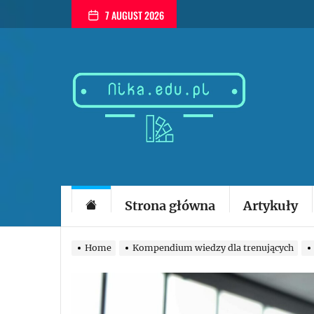
Skip
7 AUGUST 2026
to
the
content
Nika
wszystko
o
skutecznym
treningu
siłowym
i
odchudzając
Strona główna
Artykuły
Home
Kompendium wiedzy dla trenujących