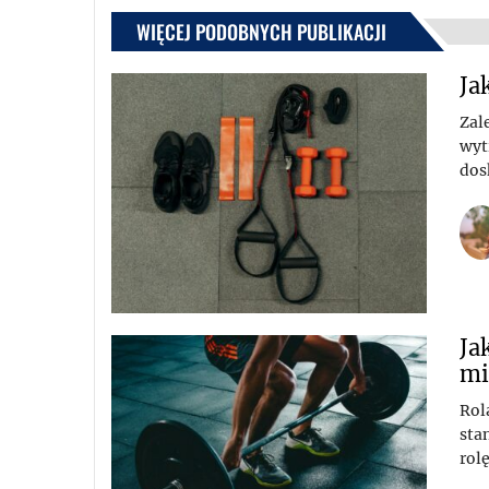
WIĘCEJ PODOBNYCH PUBLIKACJI
Ja
Zale
wyt
dos
Ja
mi
Rol
sta
rol