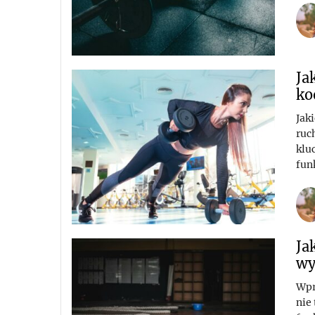
Ja
ko
Jak
ruc
klu
fun
Ja
wy
Wpr
nie