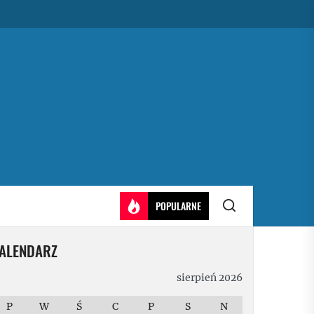
POPULARNE
ALENDARZ
sierpień 2026
P
W
Ś
C
P
S
N