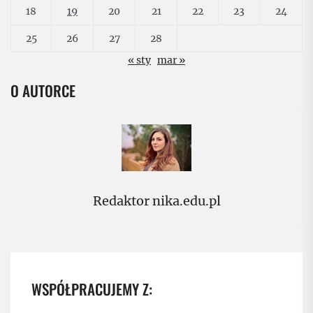
18
19
20
21
22
23
24
25
26
27
28
« sty
mar »
O AUTORCE
Redaktor nika.edu.pl
WSPÓŁPRACUJEMY Z: