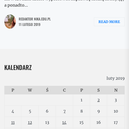
a ponadto...
REDAKTOR NIKA.EDU.PL
READ MORE
11 LUTEGO 2019
KALENDARZ
luty 2019
P
W
Ś
C
P
S
N
1
2
3
4
5
6
7
8
9
10
11
12
13
14
15
16
17