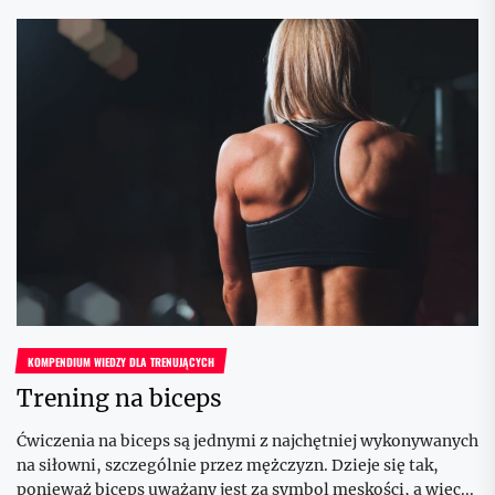
KOMPENDIUM WIEDZY DLA TRENUJĄCYCH
Trening na biceps
Ćwiczenia na biceps są jednymi z najchętniej wykonywanych
na siłowni, szczególnie przez mężczyzn. Dzieje się tak,
ponieważ biceps uważany jest za symbol męskości, a więc...