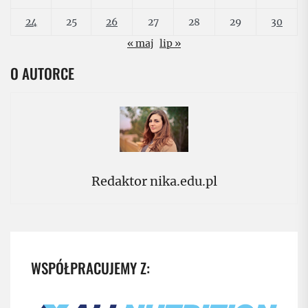
24
25
26
27
28
29
30
« maj
lip »
O AUTORCE
Redaktor nika.edu.pl
WSPÓŁPRACUJEMY Z: