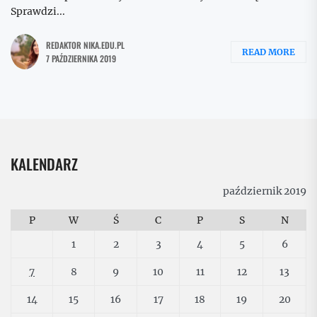
Sprawdzi...
REDAKTOR NIKA.EDU.PL
READ MORE
7 PAŹDZIERNIKA 2019
KALENDARZ
październik 2019
P
W
Ś
C
P
S
N
1
2
3
4
5
6
7
8
9
10
11
12
13
14
15
16
17
18
19
20