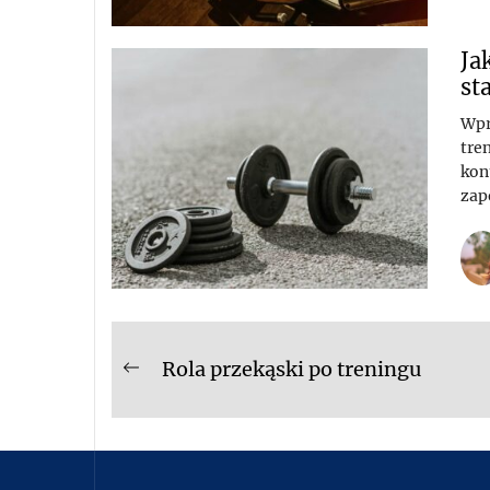
Ja
st
Wpr
tre
kon
zap
Nawigacja
Rola przekąski po treningu
Previous
wpisu
post: