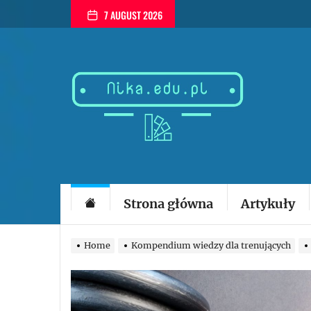
Skip
7 AUGUST 2026
to
the
content
Nika
wszystko
o
skutecznym
treningu
siłowym
i
odchudzając
Strona główna
Artykuły
Home
Kompendium wiedzy dla trenujących