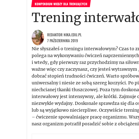
KOMPENDIUM WIEDZY DLA TRENUJĄCYCH
Trening interwał
REDAKTOR NIKA.EDU.PL
7 PAŹDZIERNIKA 2019
Nie słyszałeś o treningu interwałowym? Czas to 
polega na wykonywaniu ćwiczeń naprzemiennych: 
i wtedy, gdy pierwszy raz przychodzimy na siłowni
ważne więc czy zaczynasz, czy jesteś wytrawnym
dobrać stopień trudności ćwiczeń. Warto spróbow
uniwersalny i niesie ze sobą szereg korzyści. Po
niechcianej tkanki tłuszczowej. Poza tym doskona
interwałowy jest intensywny, ale krótki. Zajmuje 
niezwykle wydajny. Doskonale sprawdza się dla os
lub są wyjątkowo niecierpliwe. Oczywiście treni
– ćwiczenie spowalniające pracę organizmu. Wszyst
nasz organizm potrafił poradzić sobie z obciążen