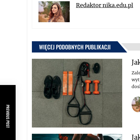
Redaktor nika.edu.pl
WIĘCEJ PODOBNYCH PUBLIKACJI
Ja
Zale
wyt
dos
PREVIOUS POST
Ja