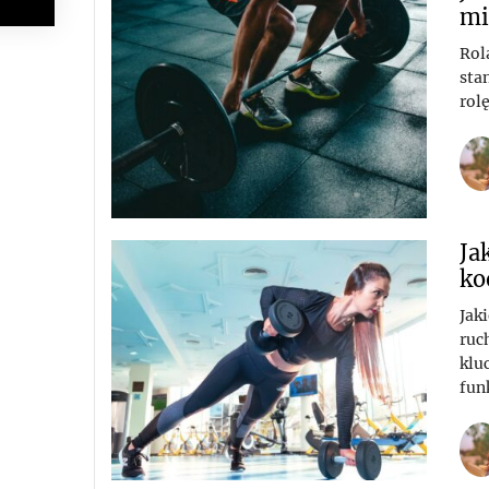
mi
Rol
sta
rol
Ja
ko
Jak
ruc
klu
fun