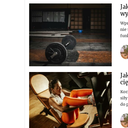
Ja
wy
Wpr
nie
fun
Ja
ci
Kor
sił
do p