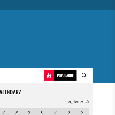
POPULARNE
ALENDARZ
sierpień 2026
P
W
Ś
C
P
S
N