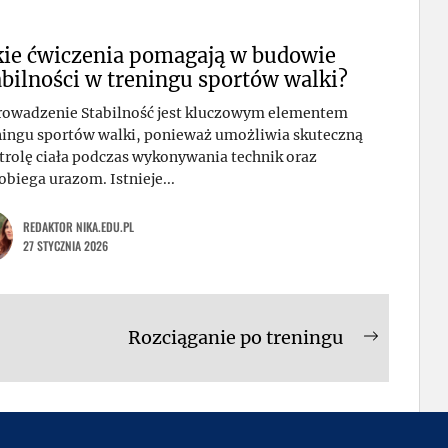
kie ćwiczenia pomagają w budowie
abilności w treningu sportów walki?
owadzenie Stabilność jest kluczowym elementem
ningu sportów walki, ponieważ umożliwia skuteczną
trolę ciała podczas wykonywania technik oraz
obiega urazom. Istnieje...
REDAKTOR NIKA.EDU.PL
27 STYCZNIA 2026
Rozciąganie po treningu
Next
post: