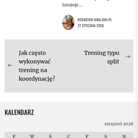
Istnieje...
REDAKTOR NIKA.EDU.PL
27 STYCZNIA 2026
Nawigacja
Jak często
Trening typu
Ne
wpisu
wykonywać
split
Previous
pos
trening na
post:
koordynację?
KALENDARZ
sierpień 2026
P
W
Ś
C
P
S
N