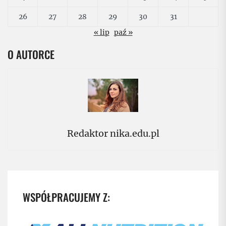
26
27
28
29
30
31
« lip
paź »
O AUTORCE
Redaktor nika.edu.pl
WSPÓŁPRACUJEMY Z: