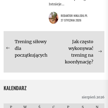
Istnieje...
REDAKTOR NIKA.EDU.PL
27 STYCZNIA 2026
Nawigacja
Trening siłowy
Jak często
wpisu
dla
wykonywać
Previous
Ne
początkujących
trening na
post:
pos
koordynację?
KALENDARZ
sierpień 2026
P
W
Ś
C
P
S
N